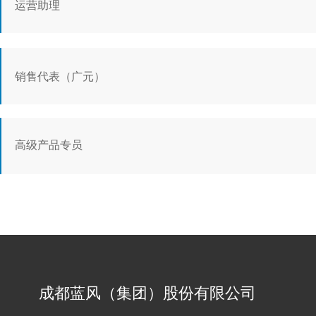
运营助理
1、负责质量管理的日常工作:
2、协助公司内审、管理评审工作的组织、实施，以及质量管理体系证书
3、负责公司质量信息的收集、统计分析，统计报表、
发布日期：2023-04-12
资料的上报;
销售代表（广元）
岗位说明
4、负责产品质量投诉的处理工作:
1、根据公司整体销售规划要求，形成负责渠道的销售计划。通过预
5、负责公司专利(包装)申请、延续、使用管理:任职资格:
2、根据店铺整体的规划策略及线上市场实际情况，合
理分配费用预
发布日期：2023-04-12
1、具有化工、化学相关专业本科学历;
高级产品专员
3、对爆款及竞品的各方面数据进行采集分析:持续优
化提升流量，点
岗位说明
2、具备化妆品、化学、化工等质量安全相关专业知识;
1、定点在广元、旺苍、剑阁及周边地区开展业务:
4、负责店铺渠道竞品及同类目产品品牌市场调研汇报
工作。
3、熟悉相关法律法规、强制性国家标准、技术规范、
具有相关生产或
2、围绕公司下达的任务目标，协助经销商按照公司的要求对销售目标
5、精通直通车，淘客，超级推荐等付费推广，制定推
广计划，进行
发布日期：2023-04-12
4、具备较强沟通、协调、执行能力。
3、853门店(含KA门店)建设:(1)门店产品分销 (2)堆头、陈列打造 
岗位说明
1、参与和制定负责产品线的战略拓展、市场调研及竞争对手分析等市
任职资格:
2、与销售共同拜访负责产品线的重要客户，分析已有用户的习惯和
1、大专以上学历，1年以上店铺运营经验。有日化类目经验者优先。
成都蓝风（集团）股份有限公司
3 参与产品规划、价格工程、促销规划、渠道架构等，融合影响销售
2、具有打造爆款的经验及能力，有大促活动经验。