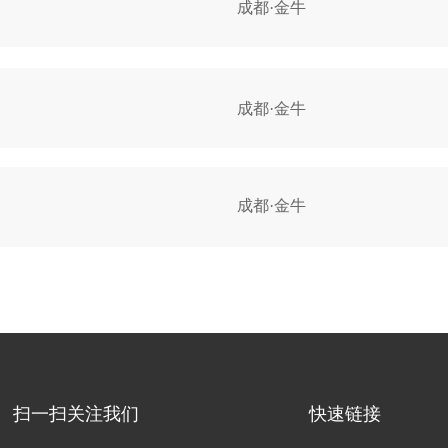
成都·金牛
的保持:
成都·金牛
算，运营，调配资源等手段完成销售目标。
算，以达成销售指标。
成都·金牛
击率，转化率等，如搜索流量、手淘首
页等;
质量管理经验:
、853门店和费用管控目标进行管理执行。
数据监测。不断优化付费推广的数据，提高付费推广的效率。
(3)活动执行、落实 (4)品牌形象宣传 (5)门店导购管理。
场工作;
偏好，制定开发方案，设计市场推广方向等；
扫一扫关注我们
快速链接
的各个因素，围绕产品概念进行组合，以提供清晰一致的信息，建立统一的