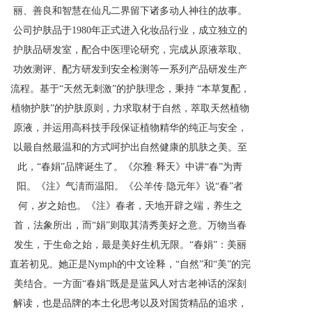
丽、善良和智慧在仙凡二界留下诸多动人神往的故事。
公司护肤品于1980年正式进入化妆品行业，成立独立的
护肤品研发室，配合中医理论研究，完成从原液萃取、
功效测评、配方研发到安全检测等一系列产品研发生产
流程。基于“天然无刺激”的护肤理念，秉持 “本草复配，
植物护肤”的护肤原则，力求取材于自然，萃取天然植物
原液，并运用高科技手段保证植物精华的纯正与安全，
以最自然最温和的方式呵护出自然健康的肌肤之美。至
此，“春娟”品牌诞生了。《尔雅·释天》中讲“春”为靑
阳。《注》气淸而温阳。《公羊传·隐元年》说“春”者
何，岁之始也。《注》春者，天地开辟之端，养生之
首，法象所出，而“娟”则取其清秀美好之意。万物当春
发生，于生命之始，最是美好生机无限。“春娟”：美丽
直若初见。她正是Nymph的中文诠释，“自然”和“美”的完
美结合。一方面“春娟”既是是蓝风人对古老神话的深刻
解读，也是品牌的本土化思考以及对国货精品的追求，