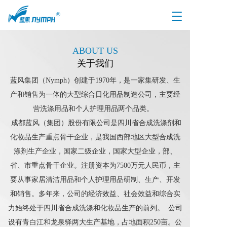
T
o
g
g
ABOUT US
l
关于我们
e
n
蓝风集团（Nymph）创建于1970年，是一家集研发、生
a
产和销售为一体的大型综合日化用品制造公司，主要经
v
i
营洗涤用品和个人护理用品两个品类。  
g
 成都蓝风（集团）股份有限公司是四川省合成洗涤剂和
a
t
化妆品生产重点骨干企业，是我国西部地区大型合成洗
i
涤剂生产企业，国家二级企业，国家大型企业，部、
o
省、市重点骨干企业。注册资本为7500万元人民币，主
n
要从事家居清洁用品和个人护理用品研制、生产、开发
和销售。多年来，公司的经济效益、社会效益和综合实
力始终处于四川省合成洗涤和化妆品生产的前列。  公司
设有青白江和龙泉驿两大生产基地，占地面积250亩。公