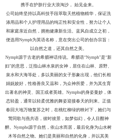
携手在护肤行业大浪淘沙， 始见金来。
公司始终坚持以高科技手段萃取天然植物精华，保证洗
涤用品和个人护理用品的纯正性和安全性，努力让个人
和家庭亲近自然，拥抱健康新生活。蓝风自成立之初，
便选用Nymph为英语名称，意在突出公司的创办宗旨：
以自然之道，还其自然之美。
Nymph源于古老的希腊神话传说。希腊语“Nymph”是“新
妇”的意思，泛指山林水泉的女神，居住在山林、原野、
泉水和大海等处，多以美丽的女子形象出现，他们长相
娟妩姣好，性格善良又温和，为众神所爱，并为其生育
出著名的神灵、国王或者英雄。Nymphs的身姿曼妙，体
态轻盈，通常以轻柔优雅的舞姿迎接春天的到来。正值
春回大地万物复苏之时，在桃红柳绿的映衬下，她们与
莺同歌与燕共语，彼时彼景，如梦似幻，令人目酣神
醉。Nymphs源于自然，依山水而居，最后化身为山水树
木等自然之物。她们是美丽和自然的化身，并以其美