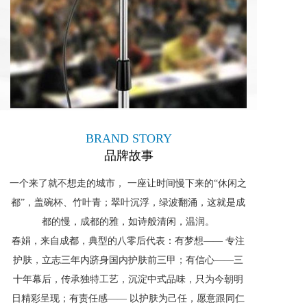
BRAND STORY
品牌故事
一个来了就不想走的城市， 一座让时间慢下来的“休闲之
都”，盖碗杯、竹叶青；翠叶沉浮，绿波翻涌，这就是成
都的慢，成都的雅，如诗般清闲，温润。
春娟，来自成都，典型的八零后代表：有梦想—— 专注
护肤，立志三年内跻身国内护肤前三甲；有信心——三
十年幕后，传承独特工艺，沉淀中式品味，只为今朝明
日精彩呈现；有责任感—— 以护肤为己任，愿意跟同仁