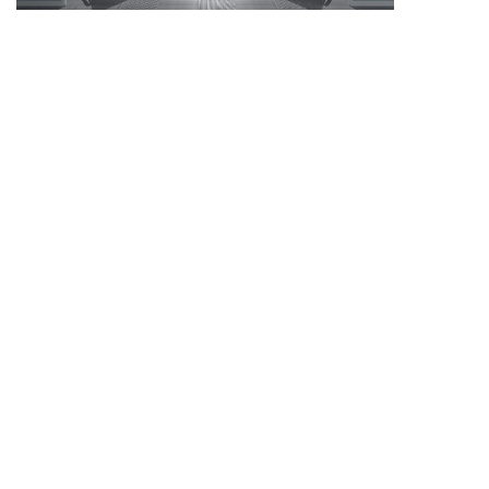
ITEM INTRODUCTION
品项介绍
50多年来，成都蓝风（集团）不断完善产品矩阵，依托
青白江及龙泉驿两大生产基地以及标准实验室，加大产
品推新力度，为产品质量稳定提供保障，不断满足消费
者多方位、多场景的清洁、个护需求。
成都蓝风（集团）将持续发扬“匠心”精神，潜心研究开
发好产品，持续推动品牌建设，加强企业品牌塑造，以
优质产品让红玫瑰、春娟、春娟宝宝等多品牌成长为全
国知名品牌，坚持以卓越的品质，弘扬国货精品，让“中
国造”深入人心。
成都蓝风（集团）股份有限公司