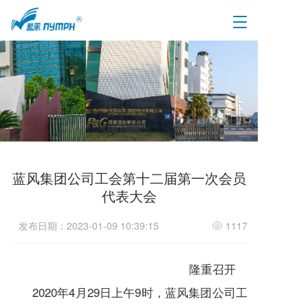
T
o
g
g
l
e
n
a
v
i
g
a
蓝风集团公司工会第十二届第一次会员
t
代表大会
i
o
发布日期：2023-01-09 10:39:15
1117
n
隆重召开
2020年4月29日上午9时，蓝风集团公司工