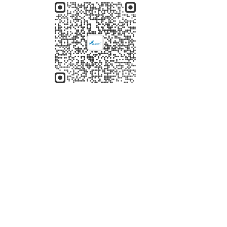
成都蓝风（集团）股份有限公司
四川省成都市一环路西三段31号嘉园大厦
联系人：袁先生
手机：028—65017360
QQ：31970750@qq.com
扫一扫关注我们